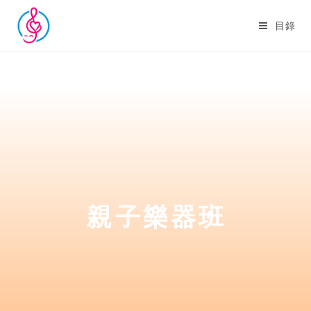
目錄
親子樂器班
4至5歲，初學者