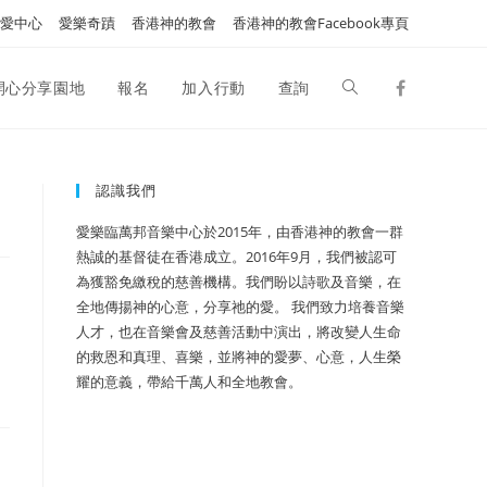
愛中心
愛樂奇蹟
香港神的教會
香港神的教會Facebook專頁
開心分享園地
報名
加入行動
查詢
認識我們
愛樂臨萬邦音樂中心於2015年，由香港神的教會一群
熱誠的基督徒在香港成立。2016年9月，我們被認可
為獲豁免繳稅的慈善機構。我們盼以詩歌及音樂，在
全地傳揚神的心意，分享祂的愛。 我們致力培養音樂
人才，也在音樂會及慈善活動中演出，將改變人生命
的救恩和真理、喜樂，並將神的愛夢、心意，人生榮
耀的意義，帶給千萬人和全地教會。