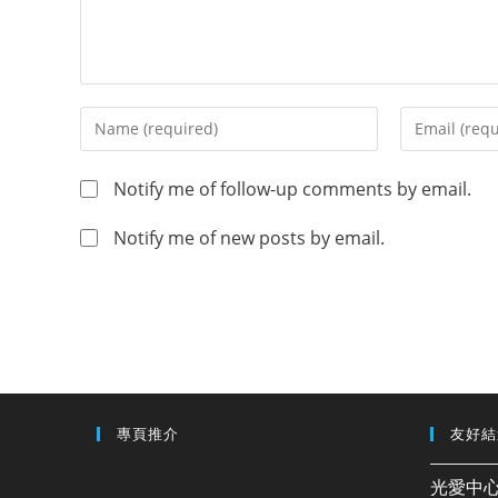
Notify me of follow-up comments by email.
Notify me of new posts by email.
專頁推介
友好結
光愛中